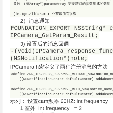
 参数：(NSArray*)paramsArray:需要获取的参数组成的数组

2）消息通知
FOUNDATION_EXPORT NSString* c
IPCamera_GetParam_Result;
3) 设置后的消息回调
-(void)IPCamera_response_func
(NSNotification*)note;
IPCamera.h宏定义了两种注册消息的方法
#define ADD_IPCAMERA_RESPONSE_WITHOUT_ARG(notice_na
    [[NSNotificationCenter defaultCenter] addObser
#define ADD_IPCAMERA_RESPONSE_WITH_ARG(notice_name,
示列： 设置cam频率 60HZ: int frequency_ = 0
1 室外: int frequency_ = 2