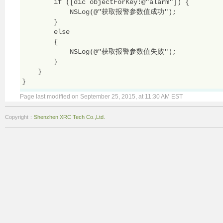
        if ([dic objectForKey:@"alarm"]) {

            NSLog(@"获取报警参数值成功");

        }

        else

        {

            NSLog(@"获取报警参数值失败");

        }

    }

Page last modified on September 25, 2015, at 11:30 AM EST
Copyright：
Shenzhen XRC Tech Co.,Ltd.