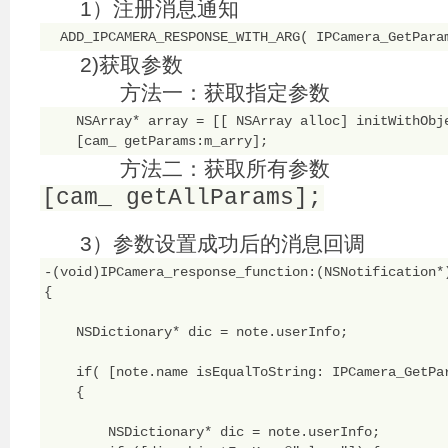
1）注册消息通知
2)获取参数
方法一：获取指定参数
    NSArray* array = [[ NSArray alloc] initWithObje
    [cam_ getParams:m_arry];
方法二：获取所有参数
[cam_ getAllParams];
3）参数设置成功后的消息回调
-(void)IPCamera_response_function:(NSNotification*)
{    

    NSDictionary* dic = note.userInfo;

    if( [note.name isEqualToString: IPCamera_GetPar
    {

        NSDictionary* dic = note.userInfo;
