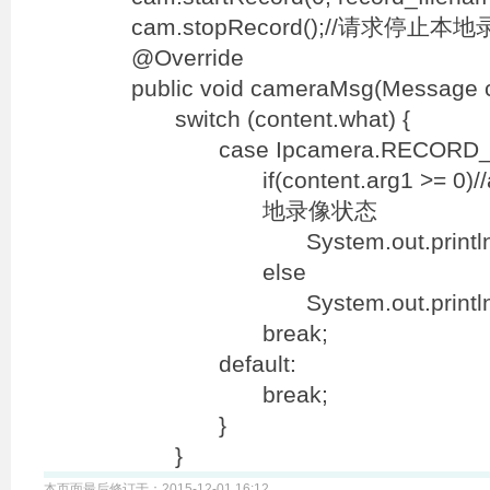
cam.stopRecord();//请求停止本
@Override
public void cameraMsg(Message c
switch (content.what) {
case Ipcamera.RECOR
if(content.arg1 
地录像状态
System.out.prin
else
System.out.pri
break;
default:
break;
}
}
本页面最后修订于：2015-12-01 16:12